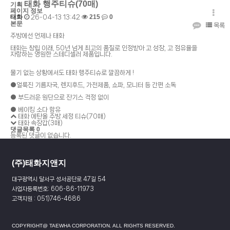
태화 행주티슈(70매)
기획
페이지 정보
태화
215
0
26-04-13 13:42
본문
목록
주방에선 언제나 태화
태화는 창립 이래, 50년 넘게 최고의 품질로 인정받아 고 성장, 고 점유율을
자랑하는 영원한 스테디셀러 제품입니다.
물기 없는 상황에서도 태화 행주티슈로 깔끔하게 !
●얼룩진 기름자국, 렌지후드, 가전제품, 쇼파, 모니터 등 간편 소독
태화소개
● 부드러운 원단으로 잔기스 걱정 없이
● 베이킹 소다 함유
태화 에탄올 주방 세정 티슈(70매)
사업소개
태화 속장갑(3매)
댓글목록
0
등록된 댓글이 없습니다.
제품안내
(주)태화지앤지
대구광역시 달서구 성서공단로 47길 54
홍보센터
사업자등록번호: 606-86-11973
고객지원 : 051)746-4686
고객문의
COPYRIGHT@ TAEWHA CORPORATION. ALL RIGHTS RESERVED.