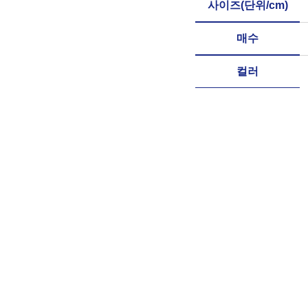
사이즈(단위/cm)
매수
컬러
용도
입상수
바코드
규격
목록으