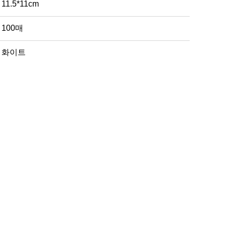
11.5*11cm
100매
화이트
일회용 행주
20입
8801179001445
26*20cm
로
문의하기