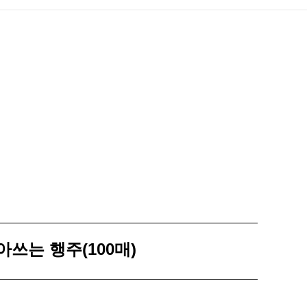
태화 니트릴&라텍스
태화
태
장갑
장갑
위생시리즈
케
질문
문의하기
아쓰는 행주(100매)