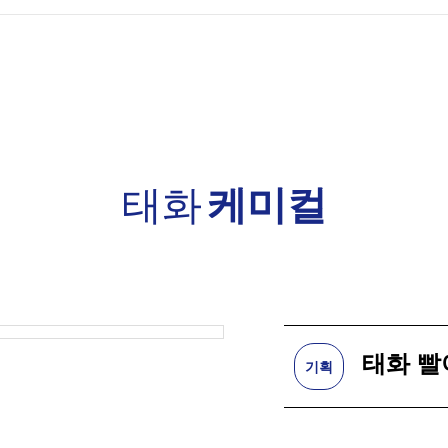
제품안내
태화고무
홍보센터
태화
케미컬
고객문의
자주하는 
태화 빨
기획