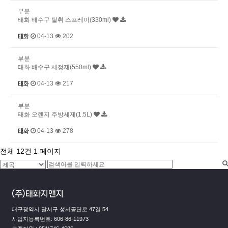
부분
태화 배수구 탈취 스프레이(330ml)
04-13
202
태화
부분
태화 배수구 세정제(550ml)
04-13
217
태화
부분
태화 오렌지 주방세제(1.5L)
04-13
278
태화
전체 12건
1 페이지
(주)태화지앤지
대구광역시 달서구 성서공단로 47길 54
사업자등록번호: 606-86-11973