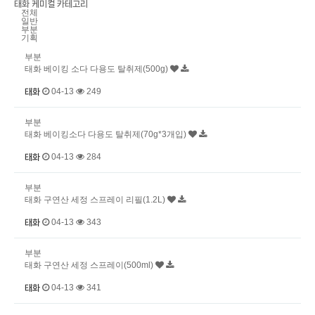
태화 케미컬 카테고리
전체
일반
부분
기획
부분
태화 베이킹 소다 다용도 탈취제(500g)
04-13
249
태화
부분
태화소개
태화 베이킹소다 다용도 탈취제(70g*3개입)
04-13
284
태화
사업소개
부분
태화 구연산 세정 스프레이 리필(1.2L)
제품안내
04-13
343
태화
홍보센터
부분
태화 구연산 세정 스프레이(500ml)
고객문의
04-13
341
태화