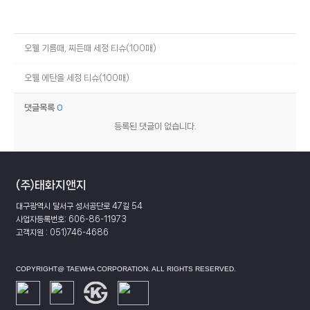
오웰 기름때, 찌든때 세정 티슈(100매)
오웰 에탄올 세정 티슈(100매)
댓글목록
0
등록된 댓글이 없습니다.
(주)태화지앤지
대구광역시 달서구 성서공단로 47길 54
사업자등록번호: 606-86-11973
고객지원 : 051)746-4686
COPYRIGHT@ TAEWHA CORPORATION. ALL RIGHTS RESERVED.