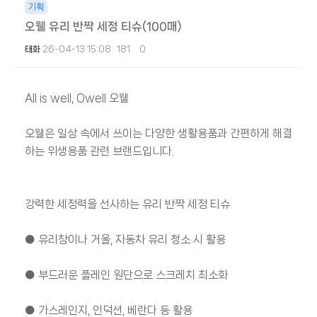
기획
오웰 유리 반짝 세정 티슈(100매)
태화
26-04-13 15:08
181
0
본문
All is well, Owell 오웰
태화소개
오웰은 일상 속에서 쓰이는 다양한 생활용품과 간편하게 해결
하는 위생용품 관련 브랜드입니다.
사업소개
강력한 세정력을 선사하는 유리 반짝 세정 티슈
제품안내
● 유리창이나 거울, 자동차 유리 청소 시 활용
홍보센터
● 부드러운 플레인 원단으로 스크레치 최소화
고객문의
● 가스레인지, 인덕션, 베란다 등 활용